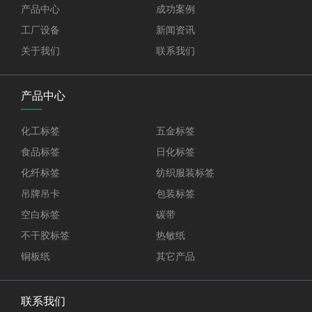
产品中心
成功案例
工厂设备
新闻资讯
关于我们
联系我们
产品中心
化工标签
五金标签
食品标签
日化标签
化纤标签
纺织服装标签
吊牌吊卡
包装标签
空白标签
碳带
不干胶标签
热敏纸
铜板纸
其它产品
联系我们