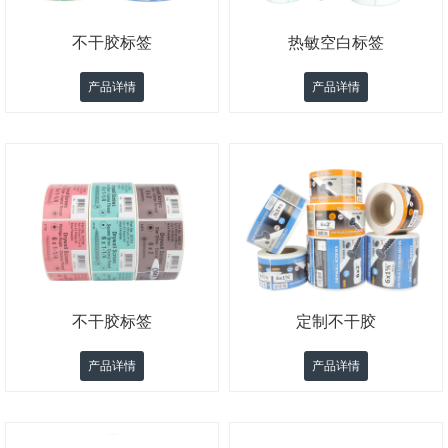
不干胶标签
热敏空白标签
产品详情
产品详情
不干胶标签
定制不干胶
产品详情
产品详情