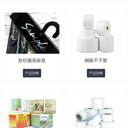
纺织服装标签
铜板不干胶
产品详情
产品详情