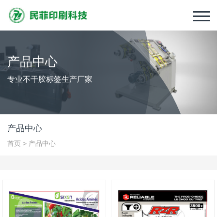
产品中心
专业不干胶标签生产厂家
产品中心
首页
>
产品中心